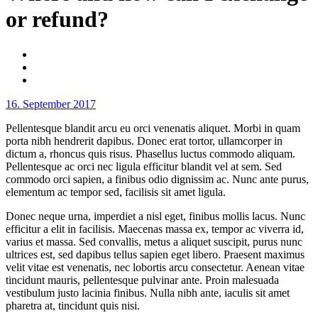
or refund?
16. September 2017
Pellentesque blandit arcu eu orci venenatis aliquet. Morbi in quam
porta nibh hendrerit dapibus. Donec erat tortor, ullamcorper in
dictum a, rhoncus quis risus. Phasellus luctus commodo aliquam.
Pellentesque ac orci nec ligula efficitur blandit vel at sem. Sed
commodo orci sapien, a finibus odio dignissim ac. Nunc ante purus,
elementum ac tempor sed, facilisis sit amet ligula.
Donec neque urna, imperdiet a nisl eget, finibus mollis lacus. Nunc
efficitur a elit in facilisis. Maecenas massa ex, tempor ac viverra id,
varius et massa. Sed convallis, metus a aliquet suscipit, purus nunc
ultrices est, sed dapibus tellus sapien eget libero. Praesent maximus
velit vitae est venenatis, nec lobortis arcu consectetur. Aenean vitae
tincidunt mauris, pellentesque pulvinar ante. Proin malesuada
vestibulum justo lacinia finibus. Nulla nibh ante, iaculis sit amet
pharetra at, tincidunt quis nisi.