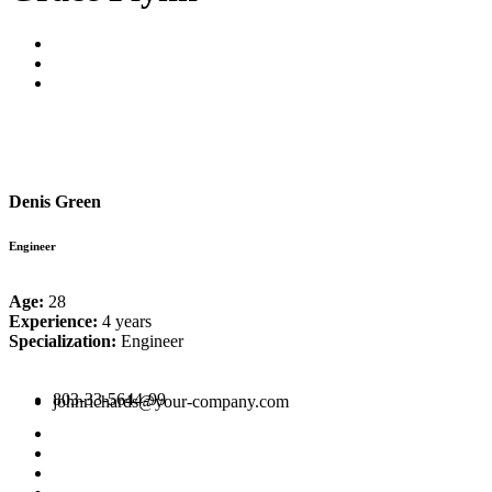
Denis Green
Engineer
Age:
28
Experience:
4 years
Specialization:
Engineer
803-33-5644-99
johnrichards@your-company.com